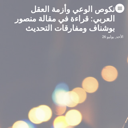
نكوص الوعي وأزمة العقل
HOME
العربي: قراءة في مقالة منصور
بوشناف ومفارقات التحديث
CATEGORIES
الأحد, يوليو 26
GO TO
VISIT WEBSITE