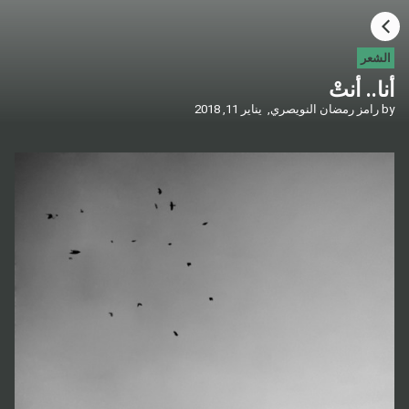
HOME
الشعر
أنا.. أنتْ
CATEGORIES
by
رامز رمضان النويصري,
يناير 11, 2018
GO TO
VISIT WEBSITE