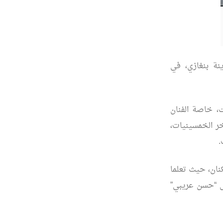
ينة بنغازي، في
، خاصة الفنان
خر الخمسينيات،
.
ان، حيث تعلما
حل “حسن عريبي”