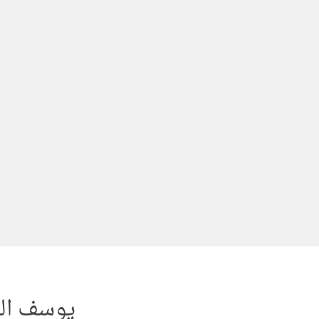
لتجاوز
لى
لمحتوى
يوسف الع