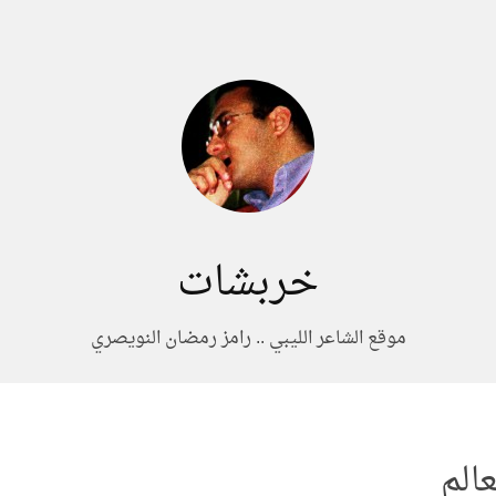
خربشات
موقع الشاعر الليبي .. رامز رمضان النويصري
الم