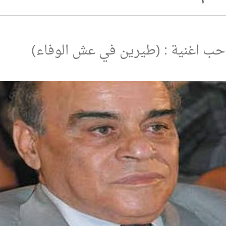
ب اغنية : (طيرين في عش الوفاء)