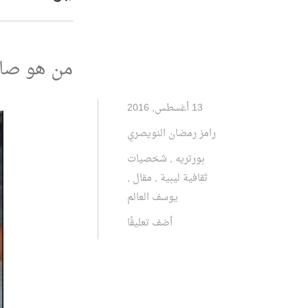
من هو صاح
13 أغسطس, 2016
رامز رمضان النويصري
بورتريه
,
شخصيات
ثقافية ليبية
,
مقال
,
يوسف العالم
أضف تعليقًا