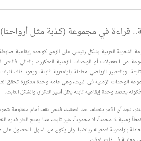
ظة.. قراءة في مجموعة (كـذبة مثـل أرواحـنا)*
نظومة الشعرية العربية بشكل رئيسي على الزمن كوحدة إيقاعية ضاب
ة من التفعيلات أو الوحدات الزمنية المتكررة، بالتالي فالنص ا
بتة، وبالتعبير الرياضي معادلة بارامترية ثابتة، ويعود ذلك لثبات 
موعة الوحدات الزمنية في البيت، وهي عامة وحدة متكررة تحقق الث
ونه يعـتمد وحدة إيقاعية ثابتة يظل أسير التكرار، والشكل الثابت.
لنثر، نجد أن الأمر يختلف حد التعقيد، فنحن نقف أمام منظومة شعرية 
 نمطاً زمنية لا محدداً، لا محدوداً، غير ثابت، هذا يمنح النثر قدرة ا
عادلة بارامترية لتمثيله رياضيا، ولن يكون من السهل، الحصول على هذ
من معادلة في ذات الوقت.