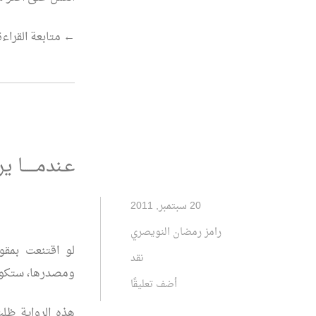
“نـثر
←
متابعة القراءة
اللحـظة..
قراءة
في
مجموعة
(كـذبة
عـندمــــــا 
مثـل
أرواحـنا)*”
20 سبتمبر, 2011
رامز رمضان النويصري
لو اقتنعت بمقول
نقد
ومصدرها، ستكون ر
أضف تعليقًا
هذه الرواية ظلت