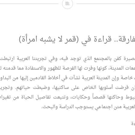
عـندمــــــا
يربـــكـــــــنا
الحــــاضر..
قراءة
ارقة.. قراءة في (قمر لا يشبه امرأة)
في
رواية:
صيرة كفن بالمجتمع الذي توجد فيه، وفي تجربتنا العربية ارتبطت
مرسى
معات المدينة، كونها وفرت لها الفرصة للظهور والاستفادة مما قدمته 
ديلة
، خاصة وإن المدينة العربية نشأت في أخلاط القادمين إليها من البداوة
ان فرضت أسلوبها الخاص على ساكنيها، وضبطت حياتهم. وتجربة 
وط وحاكتها قصصاً وحكايات، وتتبعت تفاصيل الحياة من تغيرات
العربية متن اجتماعي يستوجب الدراسة والبحث.
ة