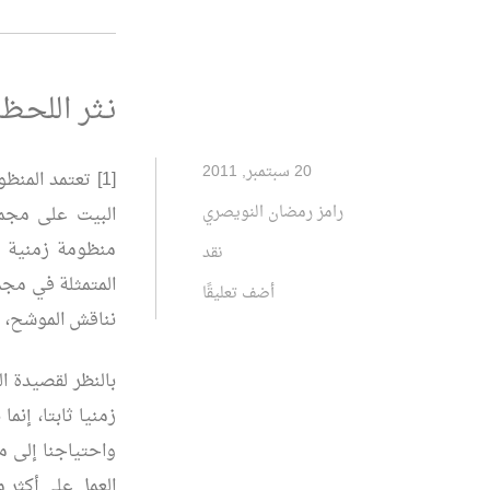
نـثر اللحـ
20 سبتمبر, 2011
[1] تعتمد الم
رامز رمضان النويصري
البيت على مجموع
منظومة زمنية ثا
نقد
المتمثلة في مج
أضف تعليقًا
نناقش الموشح، فك
بالنظر لقصيدة ا
زمنيا ثابتا، إنما
واحتياجنا إلى م
العمل على أكثر 