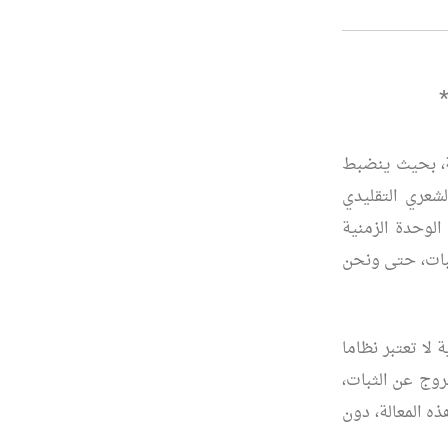
طة، بحيث ينضبط
لشعري التقليدي
الوحدة الزمنية
بات، حتى ونحن
لا تعتبر نظاما
لخروج عن الثبات،
ه المعالة، دون