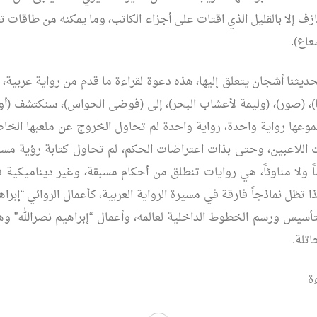
زف إلا بالقليل الذي اقتات على أجزاء الكاتب، وما يمكنه من طاقات ت
عاع).
يثنا أشجان يتعلق إليها، هذه دعوة لقراءة ما قدم من رواية عربية، 
نا)، (صور)، (وليمة لأعشاب البحر)، إلى (فوضى الحواس)، سنكتشف (أو 
موعها رواية واحدة، رواية واحدة لم تحاول الخروج عن ملعبها الخ
ات اللاعبين، وحتى بذات اعتراضات الحكم، لم تحاول كتابة رؤية مستق
صاً ولا مناوئاً، هي روايات تنطلق من أحكام مسبقة، وغير ديناميكية 
 تظل نماذجاً فارقة في مسيرة الرواية العربية، كأعمال الروائي “إبراه
تأسيس ورسم الخطوط الداخلية لعالمه، وأعمال “إبراهيم نصرالله” و
اتلة.
ة