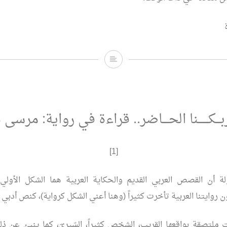
نـثر
اللحـظة..
قراءة
في
يربـــكـــــــنا الحــــاضر.. قراءة في رواية: مرسى 
مجموعة
(كـذبة
[1]
مثـل
ة أن القصص العربي القديم والحكاية العربية هما الشكل الأولي ل
أرواحـنا)*
وايتنا العربية تأخرت كثيراً (وهنا أعني الشكل كرواية)، كنص أدبي 
 ملتصقة بواقعها القريب، الشخص كثيراً، السّيريّ، كما ينبئ عن ذل