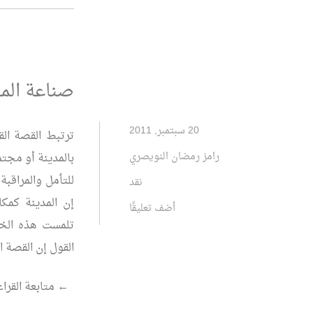
الحــــاضر..
قراءة
في
رواية:
صناعة المف
مرسى
ديلة”
20 سبتمبر, 2011
ترتبط القصة الق
رامز رمضان النويصري
بالمدينة أو مجت
للتأمل والمراقبة
نقد
إن المدينة كمك
أضف تعليقًا
تلمست هذه الخي
القول إن القصة 
“صناعة
←
متابعة القراء
المفارقة..