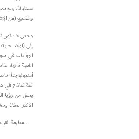
متداولة. ولم تجا
وتشعيع (من الإش
وحتى لا يكون لحد
إلى (أولاد حارت
الروايات في مج
اللعبة ذاتها، بذ
أيديولوجيّاً خا
ثمة نماذج في هذا
يعمل من رؤيا ال
الأكثر صفاءً ومخ
“عـندمــــــا
←
متابعة القراء
يربـــكـــــــنا