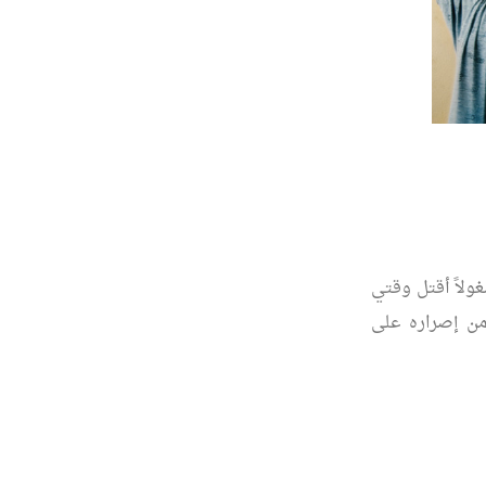
ً، كنت مشغولاً أقتل وقتي
من إصراره على