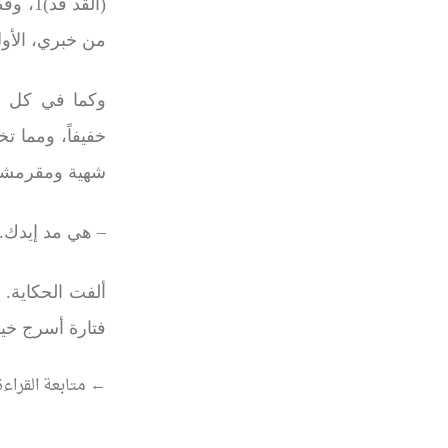
(
القد قد
)1
، وقط
من خبري، الأول
وكما في كل مر
خفيفاً، ومما ت
شهية ومقرمش
–
هي مد إيدك
.
ألفت الحكاية
.
فتارة أسرج خي
“رجـــاء”
←
متابعة القراءة