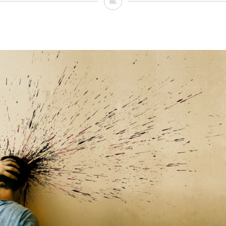
رجـــاء