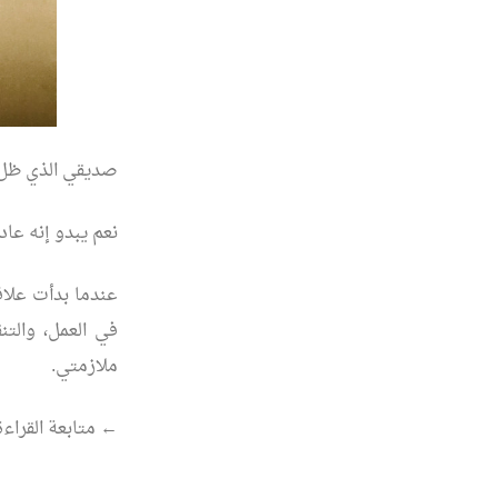
صديقي الذي ظل لأ
نعم يبدو إنه عاد
في العمل، والت
ملازمتي.
“دق
←
متابعة القراءة
يدق