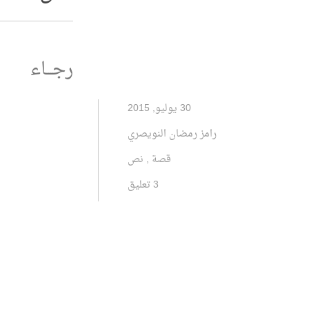
رجـــاء
30 يوليو, 2015
رامز رمضان النويصري
قصة
,
نص
3 تعليق