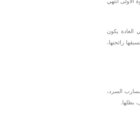
 الأولى أنتهي
 العادة يكون
بقها رائحتها،
 مسارب السرد،
 بطلها
.