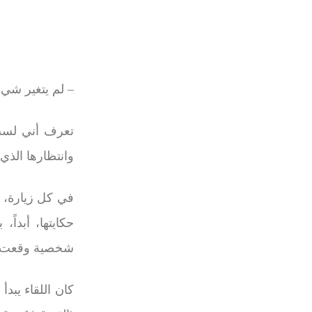
–
لم يتغير شيء
تعرف أني لست ب
وانتظارها الذي
في كل زيارة، كا
حكايتها، أبداً
شخصية وقعت عن
كان اللقاء يبد