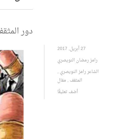
دور المثق
27 أبريل, 2017
رامز رمضان النويصري
الشاعر رامز النويصري
,
المثقف
,
مقال
أضف تعليقًا