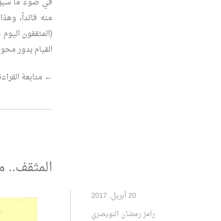
في ضوء ما سبق، 
منه قائداً، وهذ
(المثقفون اليوم 
القيام بدور محو
“دور
←
متابعة القراءة
المثقف”
المثقف.. 
20 أبريل, 2017
رامز رمضان النويصري