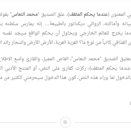
 المعنون (
عندما يحكم المثقف
)، علق الصديق “
محمد النعاس
” بقول
ه وأماكنه، الروائي ديكتاتور بالطبيعة… إنه يمارس سلطته ب
دما يخرج للعالم الخارجي ويحاول أن يحكم الواقع سيجد نفسه إما 
كن القذافي كاتباً من نوع ما؟ القرية القرية، الأرض الأرض وانتحار رائد ا
ليق الصديق “محمد النعاس”، القاص المميز، والقارئ واسع الاطلاع
عندما يحكم المثقف)، ركزت كقارئ على النص، أو المنتج الأدبي ا
بالدخول لما وراء هذه النص، كون هذا الدخول سيحرمني الكثير من متع
عندما