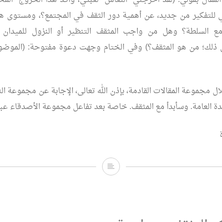
المقال بقولي: (لقد أخرجني “النعاس” لعبتي، وأكد هذا الخروج “الم
ي للتفكير من جديد، عن أهمية دور الثقف في المجتمع؟، ومستوى ه
مع السلطة؟ وهل من واجب المثقف التنظير أو النزول للميدان و
ل ذلك؛ من هو المثقف؟) وفي الختام وجهت دعوة مفتوحة: (الموضو
مجموعة المقالات القادمة، بإذن الله تعالى، الإجابة عن مجموعة الت
دة العامة. وسأبدأ مع المثقف. خاصة بعد تفاعل مجموعة الأصدقاء عبر 
المثقف..
من
هو؟