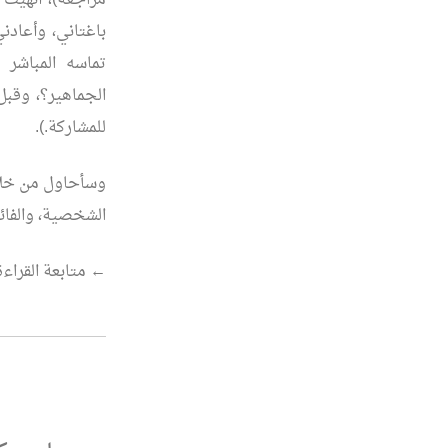
مراجعة)، أنهيت 
باغتاني، وأعادن
تماسه المباشر 
الجماهير؟، وقب
للمشاركة.).
وسأحاول من خلال 
الشخصية، والفائ
“المثقف..
←
متابعة القراءة
من
هو؟”