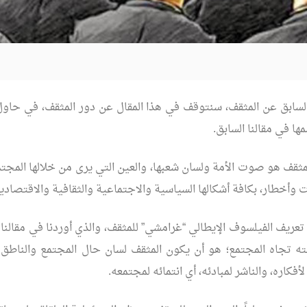
السابق عن المثقف، سنتوقف في هذا المقال عن دور المثقف، في حاول
ها في مقالنا السابق.
المثقف هو صوت الأمة ولسان شعبها، والعين التي يرى من خلالها المج
 وأخطار، بكافة أشكالها السياسية والاجتماعية والثقافية والاقتصادية
عريف الفيلسوف الإيطالي “غرامشي” للمثقف، والذي أوردنا في مقالنا ا
ته تجاه المجتمع؛ هو أن يكون المثقف لسان حال المجتمع والناطق 
أفكاره، والناشر لمبادئه، أي انتمائه لمجتمعه.