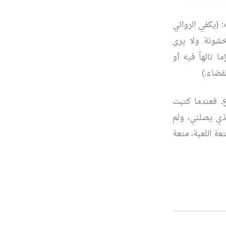
ه: (يكفي الروائي
خشونة ولا يرى
تائهاً فيه أو
لفضاء.)
. فعندما كتبت
لذي يصلني، ولم
ة اللعبة، متعة