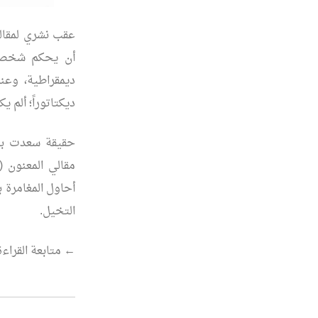
عقب نشري لمقالي
أن يحكم شخصيات
ديمقراطية، وعن
ديكتاتوراً؛ ألم ي
حقيقة سعدت بتع
مقالي المعنون (
أحاول المغامرة 
التخيل.
“عندما
←
متابعة القراءة
يحكم
المثقف