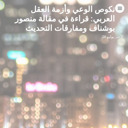
نكوص الوعي وأزمة العقل
HOME
العربي: قراءة في مقالة منصور
بوشناف ومفارقات التحديث
CATEGORIES
الأحد, يوليو 26
GO TO
VISIT WEBSITE