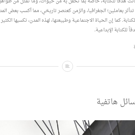
كانت هدفاً للكتابة، خاصة بما تحفل به من حيوات، وما تمثل من ظواه
تأثر بعاملين؛ الجغرافيا، والزمن كعنصر تاريخي، مما أكسب بعض الم
لكتابة. كما إن الحياة الاجتماعية وطبيعتها، لهذه المدن، تكسبها الكثي
اً للكتابة الإبداعية.
حكاية
المكان.. قراءة
في
كتابات
ائل هاتفية
القاص
والروائي
“إبراهيم