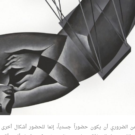
الإمام”.
 الضروري أن يكون حضوراً جسدياً، إنما للحضور أشكال أخرى 