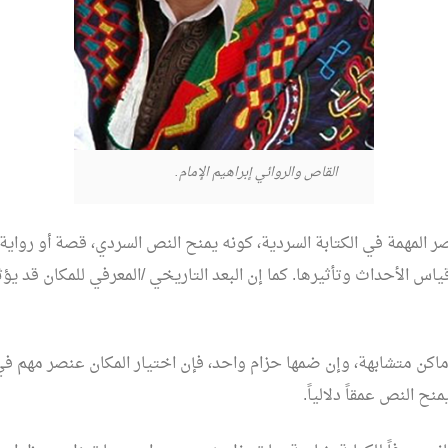
القاص والروائي إبراهيم الإمام.
ر المهمة في الكتابة السردية، كونه يمنح النص السردي، قصة أو رواية، ب
اس الأحداث وتأثيرها. كما إن البعد التاريخي /المعرفي للمكان قد يؤ
اكن متشابهة، وإن ضمها حزام واحد، فإن اختيار المكان عنصر مهم في 
ح النص عمقاً دلالياً.