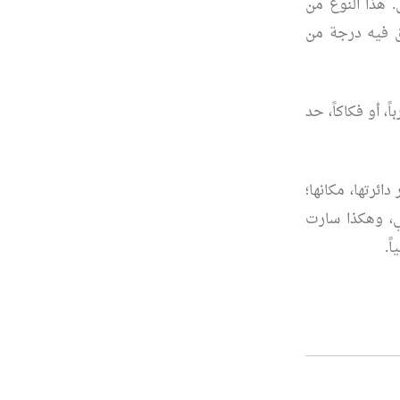
. هذا النوع من
ق فيه درجة من
 أو فكاكاً، حد
دائرتها، مكانها؛
كي، وهكذا سارت
ً.