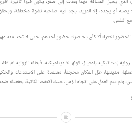
 الذي يحيل المسافة مهما بعدت إلى صفر، يكون فيها تأثيره أقوى
لا يصله أو يجده، إلا المريد، يجد فيه صاحبه نشوة مختلفة، ويحق
مع النفس.
الحضور اختراقاً؟ كأن يحاصرك حضور أحدهم، حتى لا تجد منه مهرباً،
واية إستاتيكية بامتياز، كونها لا ديناميكية، فبطلة الرواية لم تغادر 
عملها، مدينتها، ظل المكان محجماً، معتمدة على الاستدعاء والح
ن، ولم يتم العمل على اتجاه الزمن، حيث اكتفت الكاتبة، بتفعيله ضمنيا
طيف..
ورسائل