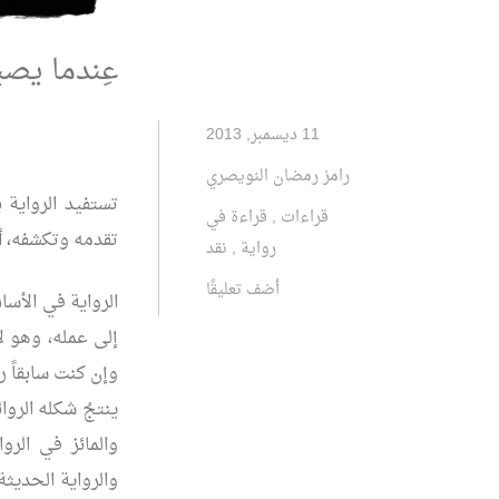
عِندما يصبح
11 ديسمبر, 2013
رامز رمضان النويصري
تستفيد الرواية 
قراءات
,
قراءة في
تقدمه وتكشفه، أو
رواية
,
نقد
أضف تعليقًا
الرواية في الأس
إلى عمله، وهو ل
وإن كنت سابقاً ر
ينتجُ شكله الروا
والمائز في الر
والرواية الحديثة