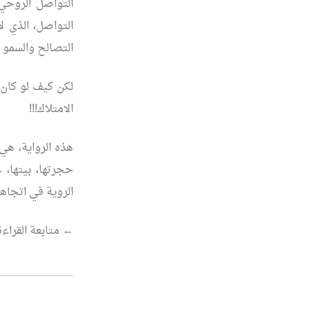
التواصل الروحي،
التواصل، الذي 
التصالح والسمو 
لكن كيف لو كان 
الامتلاك!!!
هذه الرواية، هي ر
حجرتها، بيتها، 
الروية في اتجاهي
“طيف..
←
متابعة القراءة
ورسائل
هاتفية”