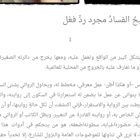
ُ الفسادُ مجرد ردِّ فعْل
1
بشكل كبير من الواقع وتعمل عليه، ومعها يخرج من دائرته الصغيرة إ
 ما تعارف عليه بالخروج من المحلية للعالمية.
اس –أو هكذا أظن- عمل معرفي، مخطط له، ويحاول الروائي بشتى الس
ا يتوانى عن عمل ما يضمن له استمرارنا في السكون إلى روايته، والذ
بطت بين الرواية والاستقرار، فإني اكتشفت أن لكل حالةٍ روايتها، أو أن 
ئي الخاص به، أو روايته القادرة عن التعبير، ويظل الكاتب أو الروائي 
واية، حضوره/غيابه، سطوته/ضعفه، هو من يتحكم في أدوات هذا ال
، لا ترى في تناولها للموضوعات العامة والنزول للشارع، إلا تحدياً حقيق