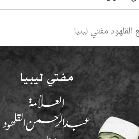
القلهود مفتي ليبيا