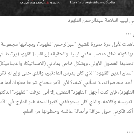
 ليبيا العلامة عبدالرحمن القلهود
ل…
اهدت لأول مرة صورة للشيخ “عبرالرحمن القلهود”، وبجانبها مجموعة 
نها كونه شغل منصب مفتي ليبيا. والحقيقة إن لقب (القلهود) يرتبط ف
تحديدا الفصول الأولى، وبشكل خاص بمادتي (الاستاتيكا، والديناميكا)
“لسان الدين القلهود” الذي كان يدرس المادتين، والذي حتى وإن لم تك
د محاضراته، لا تسألني كيف؟ لأن الأمر يحتاج شرحا مطولا، أنما ما
لقلهود)، فإن كنت أجهل “القلهود” المفتي، إلا أني عرفت “القلهود” الدكت
تدريسه وكلامه، والذي كان يستوقفني كثيرا اسمه غير الدارج في الأسم
 أكد فكرتي حول عراقة وأصالة عائلته وحظوتها من العلم.
ن…