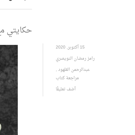
حكايتي مع 
15 أكتوبر, 2020
رامز رمضان النويصري
عبدالرحمن القلهود
,
مراجعة كتاب
أضف تعليقًا