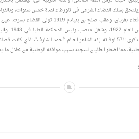
زليتن، حيث درس الفقه المالكي، واللغة العربية في، ليشتغل بالتد
يلتحق بسلك القضاء الشرعي في تاورغاء لمدة خمس سنوات، وبالقراه
سنوات. تولى الإفتاء بغريان، وعقب صلح بن بنيادم 1919 تول
2016، تصادف الذكرى الـ57 لوفاته. إنه الشاعر العالم “أحمد الشارف”، الذي كان
طنية، مما اضطر الطليان لسجنه بسبب مواقفه الوطنية من خلال ما ين
في
ذكرى
شيخ
الشعراء
..أحمد