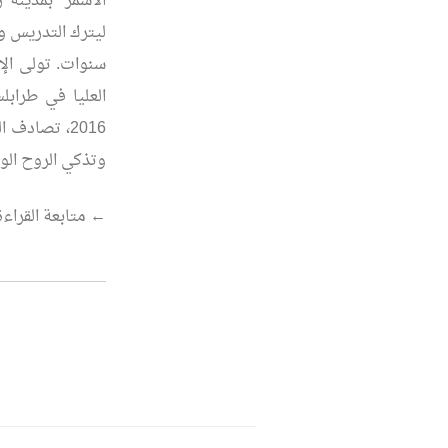
الأسمر” بمدينة 
ليترك التدريس و
وتذكي الروح الو
“في
←
متابعة القراءة
ذكرى
شيخ
الشعراء
..أحمد
الشارف”