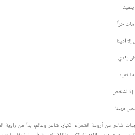
يتقينا
 مات حراً
لا أمينا
كان يفدي
 الثمينا
ر إلا لشخص
حى مهينا
ت شاعر من أرومة الشعراء الكبار. شاعر وعالم، بدأ من زاوية ال