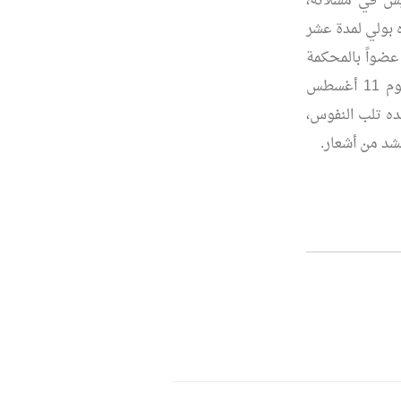
ريس في مسلاتة،
 بولي لمدة عشر
ى القضاء بسرت. عين عضواً بالمحكمة
العليا في طرابلس العام 1922، وشغل منصب رئيس المحكمة العليا في 1943. واليوم 11 أغسطس
ت قصائده تلب النفوس،
شد من أشعار.