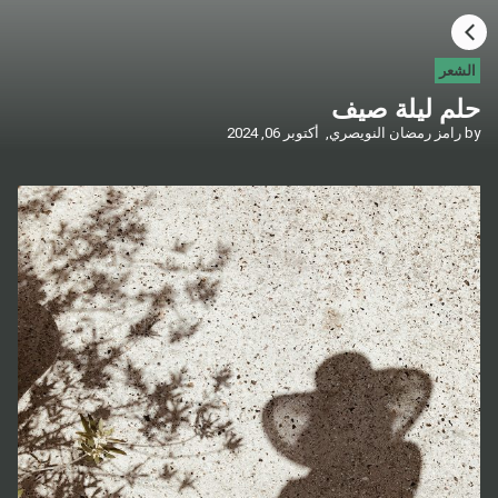
HOME
الشعر
حلم ليلة صيف
CATEGORIES
by
رامز رمضان النويصري,
أكتوبر 06, 2024
GO TO
VISIT WEBSITE