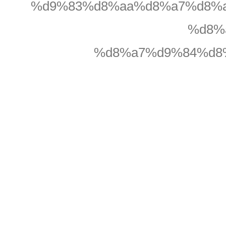
%d9%83%d8%aa%d8%a7%d8%a
%d8%
%d8%a7%d9%84%d8