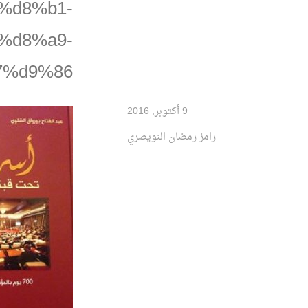
%d8%b1-
%d8%a9-
7%d9%86
9 أكتوبر, 2016
رامز رمضان النويصري