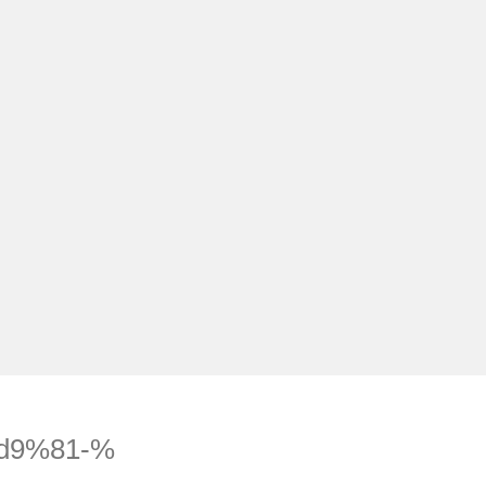
لتجاوز
لى
لمحتوى
d9%81-