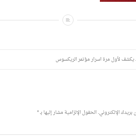
ba%d9%84%d8%a7%d9%81-
b3%d8%b1%d8%a7%d8%b1-
%d8%aa%d8%ad%d8%aa-
%d9%82%d8%a8%d8%a9-
يكشف لأول مرة اسرار مؤتمر الريكسوس
%84%d9%85%d8%a7%d9%86
 بريدك الإلكتروني.
الحقول الإلزامية مشار إليها بـ
*