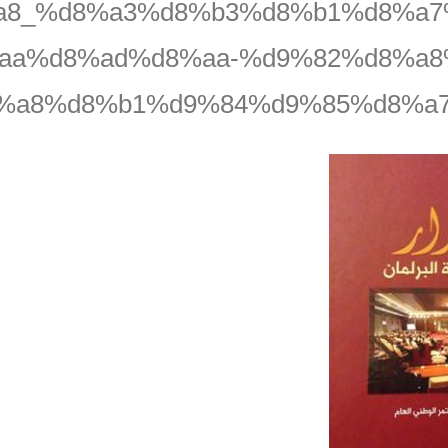
8_%d8%a3%d8%b3%d8%b1%d8%a7
aa%d8%ad%d8%aa-%d9%82%d8%a8
%a8%d8%b1%d9%84%d9%85%d8%a