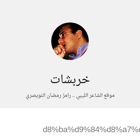
خربشات
موقع الشاعر الليبي .. رامز رمضان النويصري
%d8%ba%d9%84%d8%a7%